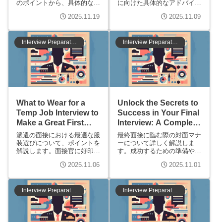
のポイントから、具体的な行
に向けた具体的なアドバイス
動例まで、成功を引き寄せる
を提供します。印象を左右す
2025.11.19
2025.11.09
ための秘訣を紹介します。こ
る服装選びや、業種別のポイ
れを読めば、面接に自信を持
ント、成功事例を通じて、あ
って臨む準備が整います。
なたの面接対策をサポートし
ます。
Interview Preparation
Interview Preparation
What to Wear for a
Unlock the Secrets to
Temp Job Interview to
Success in Your Final
Make a Great First
Interview: A Complete
Impression?
Guide to Face-to-Face
派遣の面接における最適な服
最終面接に臨む際の対面マナ
Etiquette
装選びについて、ポイントを
ーについて詳しく解説しま
解説します。面接官に好印象
す。成功するための準備や心
を与えるための具体的なアド
構え、具体的なマナーを学
2025.11.06
2025.11.01
バイスや、服装選びで注意す
び、印象を良くするポイント
べき点を紹介し、あなたの転
を押さえましょう。
職活動をサポートします。
Interview Preparation
Interview Preparation