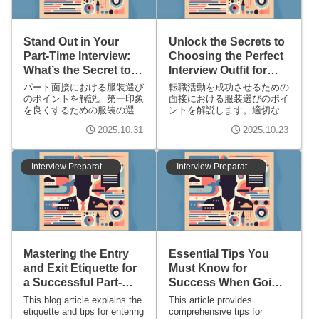
Stand Out in Your
Unlock the Secrets to
Part-Time Interview:
Choosing the Perfect
What’s the Secret to
Interview Outfit for
Success?
Your Job Search!
パート面接における服装選び
転職活動を成功させるための
のポイントを解説。第一印象
面接における服装選びのポイ
を良くするための服装の選び
ントを解説します。適切な服
方や、業種別のおすすめスタ
装の選び方や、業界別のスタ
2025.10.31
2025.10.23
イル、注意すべきマナーまで
イル、面接官の印象を良くす
幅広く紹介します。面接を成
るための工夫を紹介し、あな
功させるための服装の重要性
たのキャリアアップをサポー
を理解しましょう。
トします。
Interview Preparation
Interview Preparation
Mastering the Entry
Essential Tips You
and Exit Etiquette for
Must Know for
a Successful Part-
Success When Going
Time Job Interview!
to an Interview!
This blog article explains the
This article provides
etiquette and tips for entering
comprehensive tips for