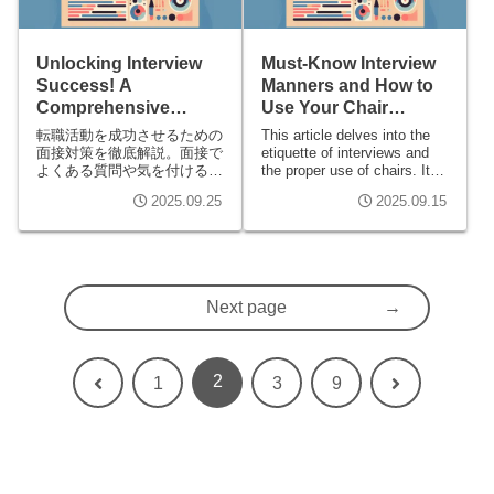
Unlocking Interview
Must-Know Interview
Success! A
Manners and How to
Comprehensive
Use Your Chair
Guide to Common
Effectively!
転職活動を成功させるための
This article delves into the
Questions and Key
面接対策を徹底解説。面接で
etiquette of interviews and
よくある質問や気を付けるべ
the proper use of chairs. It
Considerations
き事項について、経験談を交
offers effective interview
2025.09.25
2025.09.15
えながら具体的なアドバイス
strategies and tips for
を提供します。自信を持って
making a good impression,
面接に臨むための情報を学び
providing valuable insights to
ましょう。
help you succeed in your job
search.
Next page
2
Previous
Next
1
3
9