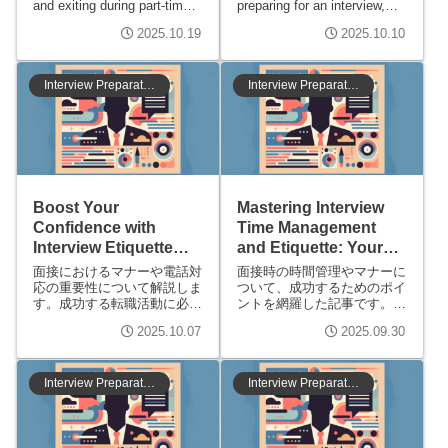
and exiting during part-time
preparing for an interview,
job interviews. From
including mindset, flow for
2025.10.19
2025.10.10
preparation before the
the day, self-promotion,
interview to greetings upon
question strategies, and
entry and mindset for exiting,
etiquette. It's a must-read for
we share essential secrets
all job seekers looking to
Interview Preparation
Interview Preparation
for success, including points
succeed.
to impress the interviewer.
Boost Your
Mastering Interview
Confidence with
Time Management
Interview Etiquette
and Etiquette: Your
and Phone Skills!
Shortcut to Success!
面接におけるマナーや電話対
面接時の時間管理やマナーに
Secrets to a
応の重要性について解説しま
ついて、成功するためのポイ
す。成功する転職活動に必要
ントを網羅した記事です。初
Successful Job Hunt
なマナーを身につけ、電話で
めての面接を控える方からキ
2025.10.07
2025.09.30
の印象を良くする方法を学び
ャリアアップを目指す方ま
ましょう。面接で自信を持っ
で、役立つヒントや具体例を
て臨むためのステップアップ
紹介します。
情報を提供します。
Interview Preparation
Interview Preparation