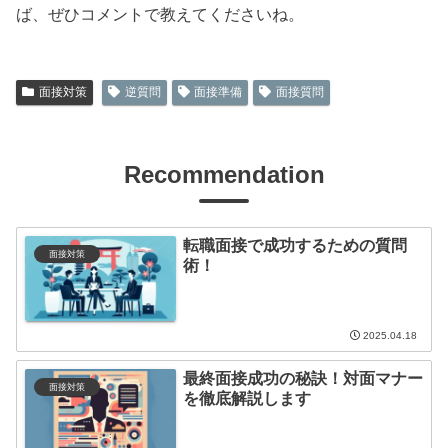
ば、ぜひコメントで教えてくださいね。
面接対策
逆質問
面接準備
面接質問
Recommendation
転職面接で成功するための質問
面接対策
術！
2025.04.18
最終面接成功の秘訣！対面マナー
面接対策
を徹底解説します