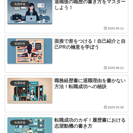
退職後の職歴の書き方をマスター
転職準備
しよう！
2025.06.11
面接で差をつける！自己紹介と自
面接対策
己PRの極意を学ぼう
2025.08.21
職務経歴書に退職理由を書かない
転職準備
方法！転職成功への秘訣
2025.03.30
転職成功のカギ！履歴書における
転職準備
志望動機の書き方