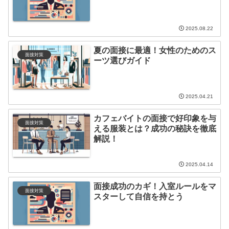
2025.08.22
夏の面接に最適！女性のためのス
面接対策
ーツ選びガイド
2025.04.21
カフェバイトの面接で好印象を与
面接対策
える服装とは？成功の秘訣を徹底
解説！
2025.04.14
面接成功のカギ！入室ルールをマ
面接対策
スターして自信を持とう